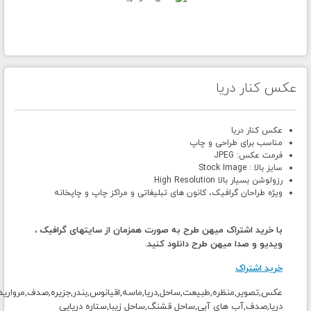
عکس کنار دریا
عکس کنار دریا
مناسب برای طراحی و چاپ
فرمت عکس: JPEG
سایز بالا : Stock Image
رزولوشن بسیار بالا High Resolution
ویژه طراحان گرافیک، کانون های تبلیغاتی و مراکز چاپ و چاپخانه
با خرید اشتراک میهن طرح به صورت همزمان از سایتهای گرافیک ،
ویدیو و صدا میهن طرح دانلود کنید.
خرید اشتراک
عکس,تصویر,منظره,طبیعت,ساحل,دریا,ماسه,اقیانوس,بندر,جزیره,صدف,مروارید
دریا,صدف,آب های آبی,ساحل قشنگ,ساحل زیبا,ستاره دریایی