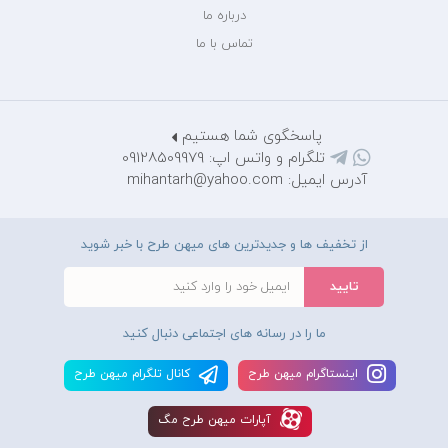
درباره ما
تماس با ما
پاسخگوی شما هستیم
تلگرام و واتس اپ: 09128509979
آدرس ایمیل: mihantarh@yahoo.com
از تخفیف ها و جدیدترین های میهن طرح با خبر شوید
ما را در رسانه های اجتماعی دنبال کنید
اينستاگرام ميهن طرح
کانال تلگرام ميهن طرح
آپارات ميهن طرح مگ