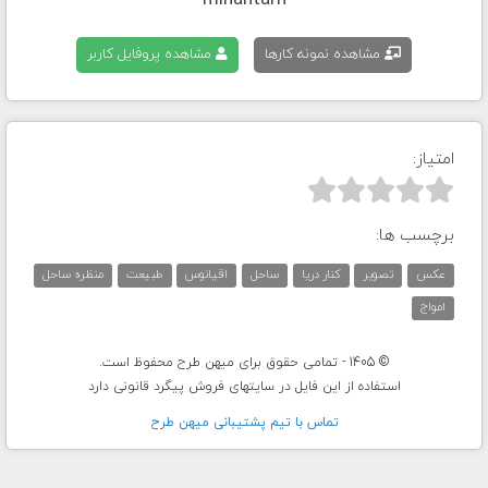
mihantarh
مشاهده نمونه کارها
مشاهده پروفایل کاربر
امتیاز:



برچسب ها:
عکس
تصویر
کنار دریا
ساحل
اقیانوس
طبیعت
منظره ساحل
امواج
© 1405 - تمامی حقوق برای میهن طرح محفوظ است.
استفاده از این فایل در سایتهای فروش پیگرد قانونی دارد
تماس با تيم پشتيبانی ميهن طرح