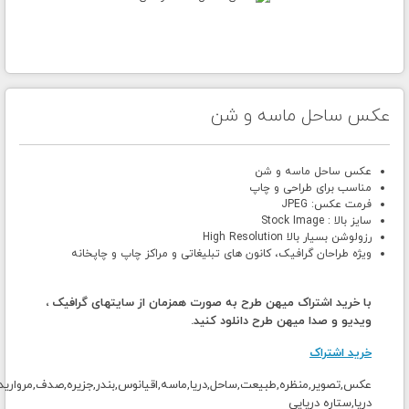
عکس ساحل ماسه و شن
عکس ساحل ماسه و شن
مناسب برای طراحی و چاپ
فرمت عکس: JPEG
سایز بالا : Stock Image
رزولوشن بسیار بالا High Resolution
ویژه طراحان گرافیک، کانون های تبلیغاتی و مراکز چاپ و چاپخانه
با خرید اشتراک میهن طرح به صورت همزمان از سایتهای گرافیک ،
ویدیو و صدا میهن طرح دانلود کنید.
خرید اشتراک
عکس,تصویر,منظره,طبیعت,ساحل,دریا,ماسه,اقیانوس,بندر,جزیره,صدف,مروارید
دریا,ستاره دریایی