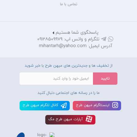
تماس با ما
پاسخگوی شما هستیم
تلگرام و واتس اپ: 09128509979
آدرس ایمیل: mihantarh@yahoo.com
از تخفیف ها و جدیدترین های میهن طرح با خبر شوید
ما را در رسانه های اجتماعی دنبال کنید
اينستاگرام ميهن طرح
کانال تلگرام ميهن طرح
آپارات ميهن طرح مگ