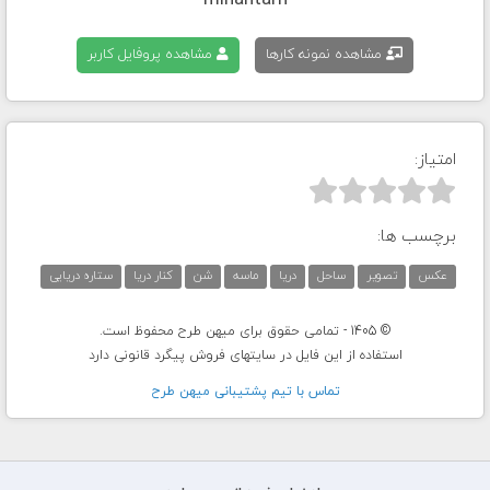
mihantarh
مشاهده نمونه کارها
مشاهده پروفایل کاربر
امتیاز:



برچسب ها:
عکس
تصویر
ساحل
دریا
ماسه
شن
کنار دریا
ستاره دریایی
© 1405 - تمامی حقوق برای میهن طرح محفوظ است.
استفاده از این فایل در سایتهای فروش پیگرد قانونی دارد
تماس با تيم پشتيبانی ميهن طرح