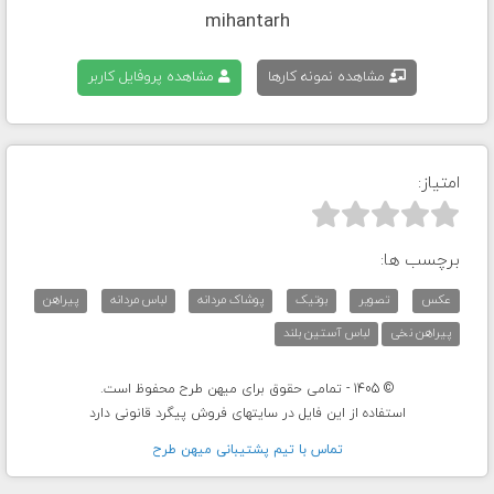
mihantarh
مشاهده نمونه کارها
مشاهده پروفایل کاربر
امتیاز:



برچسب ها:
عکس
تصویر
بوتیک
پوشاک مردانه
لباس مردانه
پیراهن
پیراهن نخی
لباس آستین بلند
© 1405 - تمامی حقوق برای میهن طرح محفوظ است.
استفاده از این فایل در سایتهای فروش پیگرد قانونی دارد
تماس با تيم پشتيبانی ميهن طرح