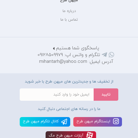
میهن طرح
درباره ما
تماس با ما
پاسخگوی شما هستیم
تلگرام و واتس اپ: 09128509979
آدرس ایمیل: mihantarh@yahoo.com
از تخفیف ها و جدیدترین های میهن طرح با خبر شوید
ما را در رسانه های اجتماعی دنبال کنید
اينستاگرام ميهن طرح
کانال تلگرام ميهن طرح
آپارات ميهن طرح مگ