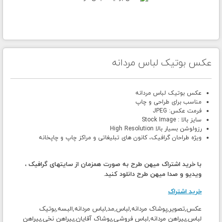
عکس بوتیک لباس مردانه
عکس بوتیک لباس مردانه
مناسب برای طراحی و چاپ
فرمت عکس: JPEG
سایز بالا : Stock Image
رزولوشن بسیار بالا High Resolution
ویژه طراحان گرافیک، کانون های تبلیغاتی و مراکز چاپ و چاپخانه
با خرید اشتراک میهن طرح به صورت همزمان از سایتهای گرافیک ،
ویدیو و صدا میهن طرح دانلود کنید.
خرید اشتراک
عکس,تصویر,پوشاک مردانه,لباس,مد,لباس مردانه,البسه,بوتیک
لباس,پیراهن مردانه,لباس فروشی,پوشاک آقایان,پیراهن نخی,پیراهن