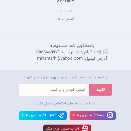
میهن طرح
درباره ما
تماس با ما
پاسخگوی شما هستیم
تلگرام و واتس اپ: 09128509979
آدرس ایمیل: mihantarh@yahoo.com
از تخفیف ها و جدیدترین های میهن طرح با خبر شوید
ما را در رسانه های اجتماعی دنبال کنید
اينستاگرام ميهن طرح
کانال تلگرام ميهن طرح
آپارات ميهن طرح مگ