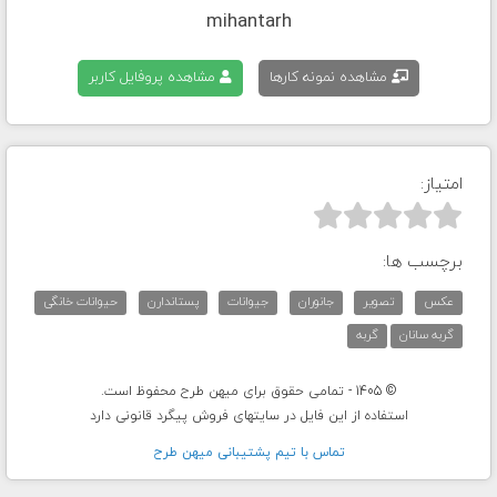
mihantarh
مشاهده نمونه کارها
مشاهده پروفایل کاربر
امتیاز:



برچسب ها:
عکس
تصویر
جانوران
جیوانات
پستاندارن
حیوانات خانگی
گربه سانان
گربه
© 1405 - تمامی حقوق برای میهن طرح محفوظ است.
استفاده از این فایل در سایتهای فروش پیگرد قانونی دارد
تماس با تيم پشتيبانی ميهن طرح