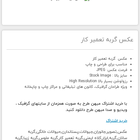
عکس گربه تعمیر کار
عکس گربه تعمیر کار
مناسب برای طراحی و چاپ
فرمت عکس: JPEG
سایز بالا : Stock Image
رزولوشن بسیار بالا High Resolution
ویژه طراحان گرافیک، کانون های تبلیغاتی و مراکز چاپ و چاپخانه
با خرید اشتراک میهن طرح به صورت همزمان از سایتهای گرافیک ،
ویدیو و صدا میهن طرح دانلود کنید.
خرید اشتراک
عکس,تصویر,جانوران,جیوانات,پستاندارن,حیوانات خانگی,گربه
سانان,گربه,ابزار,کلاه ایمنی,گربه تعمیر کار,گربه ملوس,گربه زیبا,گربه