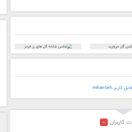
ک
ن
ح
ا
اربر mihantarh
ت کاربران
0