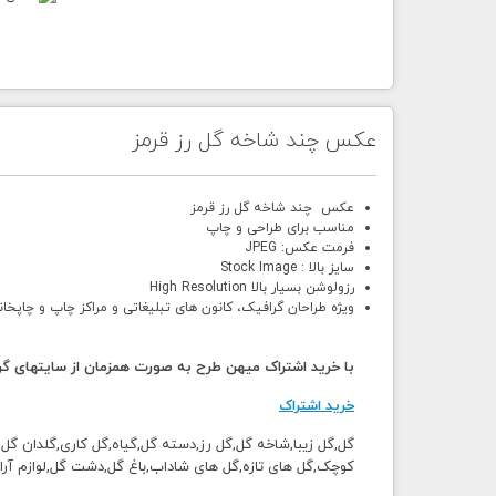
عکس چند شاخه گل رز قرمز
عکس چند شاخه گل رز قرمز
مناسب برای طراحی و چاپ
فرمت عکس: JPEG
سایز بالا : Stock Image
رزولوشن بسیار بالا High Resolution
ویژه طراحان گرافیک، کانون های تبلیغاتی و مراکز چاپ و چاپخان
با خرید اشتراک میهن طرح به صورت همزمان از سایتهای گرا
خرید اشتراک
گل,گل زیبا,شاخه گل,گل رز,دسته گل,گیاه,گل کاری,گلدان گل
کوچک,گل های تازه,گل های شاداب,باغ گل,دشت گل,لوازم آرای