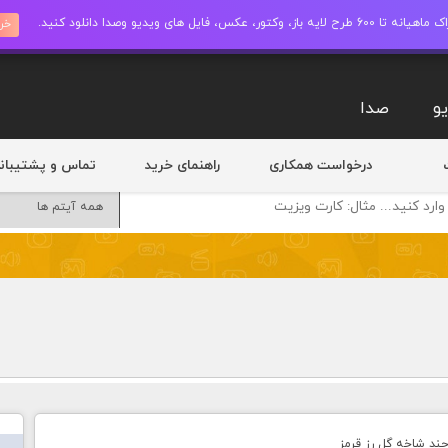
ز، وکتور، عکس، فایل های ویدیو وصدا دانلود کنید.
خری
و
صدا
درخواست همکاری
راهنمای خرید
تماس و پشتیبان