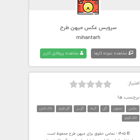
سرویس عکس میهن طرح
mihantarh
مشاهده نمونه کارها
مشاهده پروفایل کاربر
امتیاز:



برچسب ها:
عکس
تصویر
گل
گیاه
گل رز
گل قرمز
لاک ناخن
لاک قرمز
© 1405 - تمامی حقوق برای میهن طرح محفوظ است.