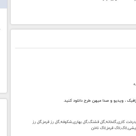
ش
خ
ه
فیک ، ویدیو و صدا میهن طرح دانلود کنید.
,درخت کاری,گلخانه,گل قشنگ,گل بهاری,شکوفه,گل رز قرمز,گل رز
شی,لاک,لاک قرمز,لاک ناخن