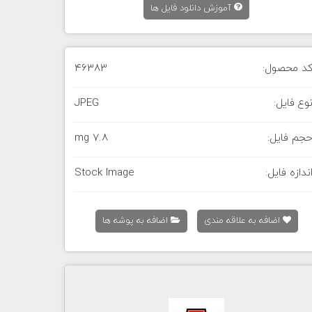
آموزش دانلود فایل ها
د محصول:
46383
وع فایل:
JPEG
جم فایل:
7.8 mg
ندازه فایل:
Stock Image
اضافه به علاقه مندی
اضافه به پوشه ها