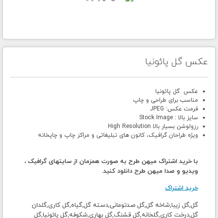
عکس گل پائونیا
عکس گل پائونیا
مناسب برای طراحی و چاپ
فرمت عکس: JPEG
سایز بالا : Stock Image
رزولوشن بسیار بالا High Resolution
ویژه طراحان گرافیک، کانون های تبلیغاتی و مراکز چاپ و چاپخانه
با خرید اشتراک میهن طرح به صورت همزمان از سایتهای گرافیک ،
ویدیو و صدا میهن طرح دانلود کنید.
خرید اشتراک
گل,گل زیبا,شاخه گل,گل صدتومانی,دسته گل,گیاه,گل کاری,گلدان
گل,درخت کاری,گلخانه,گل قشنگ,گل بهاری,شکوفه,گل پائونیا,گل