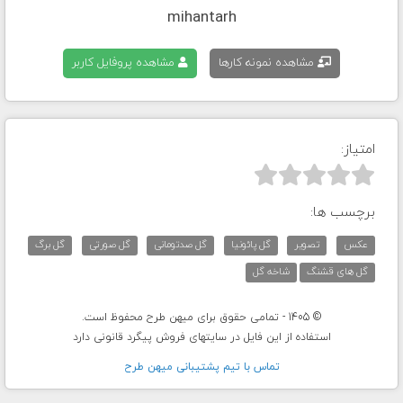
mihantarh
مشاهده نمونه کارها
مشاهده پروفایل کاربر
امتیاز:



برچسب ها:
عکس
تصویر
گل پائونیا
گل صدتومانی
گل صورتی
گل برگ
گل های قشنگ
شاخه گل
© 1405 - تمامی حقوق برای میهن طرح محفوظ است.
استفاده از این فایل در سایتهای فروش پیگرد قانونی دارد
تماس با تيم پشتيبانی ميهن طرح