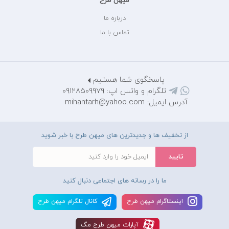
میهن طرح
درباره ما
تماس با ما
پاسخگوی شما هستیم
تلگرام و واتس اپ: 09128509979
آدرس ایمیل: mihantarh@yahoo.com
از تخفیف ها و جدیدترین های میهن طرح با خبر شوید
ما را در رسانه های اجتماعی دنبال کنید
اينستاگرام ميهن طرح
کانال تلگرام ميهن طرح
آپارات ميهن طرح مگ