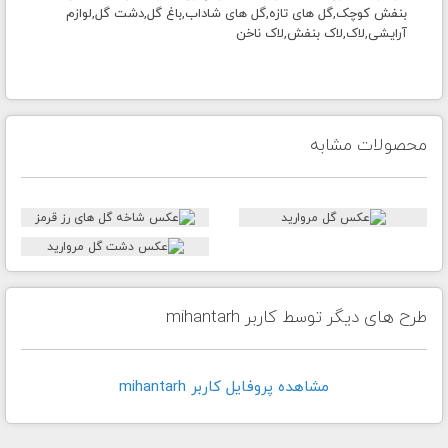
بنفش کوچک,گل های تازه,گل های شاداب,باغ گل,دشت گل,لوازم
آرایشی,لاک,لاک بنفش,لاک ناخن
محصولات مشابه
طرح های دیگر توسط کاربر mihantarh
مشاهده پروفايل کاربر mihantarh