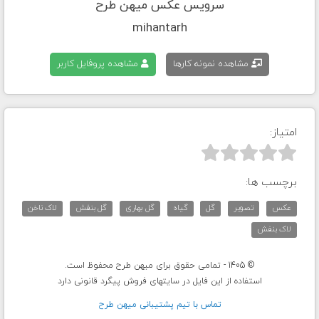
سرویس عکس میهن طرح
mihantarh
مشاهده نمونه کارها
مشاهده پروفایل کاربر
امتیاز:



برچسب ها:
عکس
تصویر
گل
گیاه
گل بهاری
گل بنفش
لاک ناخن
لاک بنفش
© 1405 - تمامی حقوق برای میهن طرح محفوظ است.
استفاده از این فایل در سایتهای فروش پیگرد قانونی دارد
تماس با تيم پشتيبانی ميهن طرح