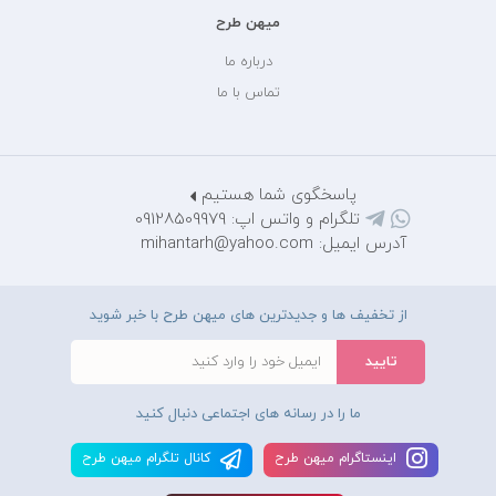
میهن طرح
درباره ما
تماس با ما
پاسخگوی شما هستیم
تلگرام و واتس اپ: 09128509979
آدرس ایمیل: mihantarh@yahoo.com
از تخفیف ها و جدیدترین های میهن طرح با خبر شوید
ما را در رسانه های اجتماعی دنبال کنید
اينستاگرام ميهن طرح
کانال تلگرام ميهن طرح