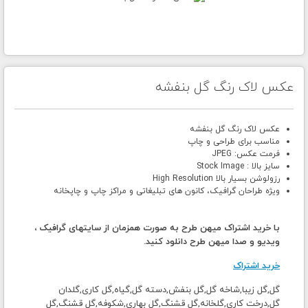
عکس لاک رنگ گل بنفشه
عکس لاک رنگ گل بنفشه
مناسب برای طراحی و چاپ
فرمت عکس: JPEG
سایز بالا : Stock Image
رزولوشن بسیار بالا High Resolution
ویژه طراحان گرافیک، کانون های تبلیغاتی و مراکز چاپ و چاپخانه
با خرید اشتراک میهن طرح به صورت همزمان از سایتهای گرافیک ،
ویدیو و صدا میهن طرح دانلود کنید.
خرید اشتراک
گل,گل زیبا,شاخه گل,گل بنفش,دسته گل,گیاه,گل کاری,گلدان
گل,درخت کاری,گلخانه,گل قشنگ,گل بهاری,شکوفه,گل قشنگ,گل