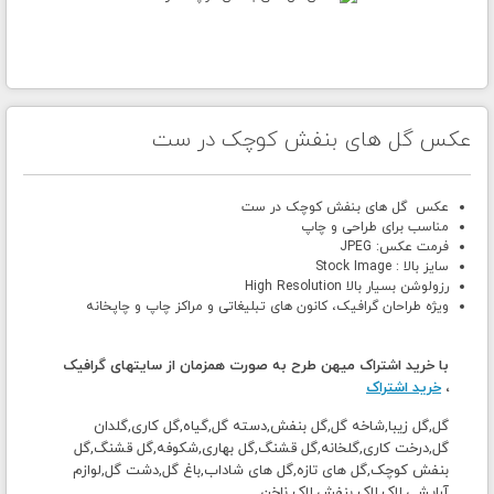
عکس گل های بنفش کوچک در ست
عکس گل های بنفش کوچک در ست
مناسب برای طراحی و چاپ
فرمت عکس: JPEG
سایز بالا : Stock Image
رزولوشن بسیار بالا High Resolution
ویژه طراحان گرافیک، کانون های تبلیغاتی و مراکز چاپ و چاپخانه
با خرید اشتراک میهن طرح به صورت همزمان از سایتهای گرافیک
،
خرید اشتراک
گل,گل زیبا,شاخه گل,گل بنفش,دسته گل,گیاه,گل کاری,گلدان
گل,درخت کاری,گلخانه,گل قشنگ,گل بهاری,شکوفه,گل قشنگ,گل
بنفش کوچک,گل های تازه,گل های شاداب,باغ گل,دشت گل,لوازم
آرایشی,لاک,لاک بنفش,لاک ناخن