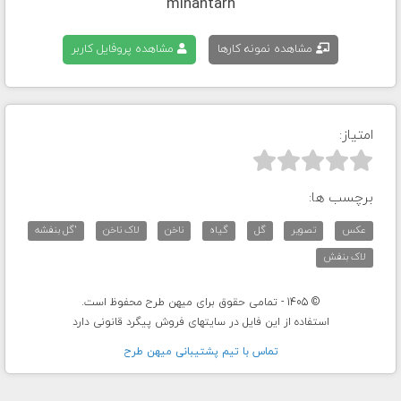
mihantarh
مشاهده نمونه کارها
مشاهده پروفایل کاربر
امتیاز:



برچسب ها:
عکس
تصویر
گل
گیاه
ناخن
لاک ناخن
'گل بنفشه
لاک بنفش
© 1405 - تمامی حقوق برای میهن طرح محفوظ است.
استفاده از این فایل در سایتهای فروش پیگرد قانونی دارد
تماس با تيم پشتيبانی ميهن طرح