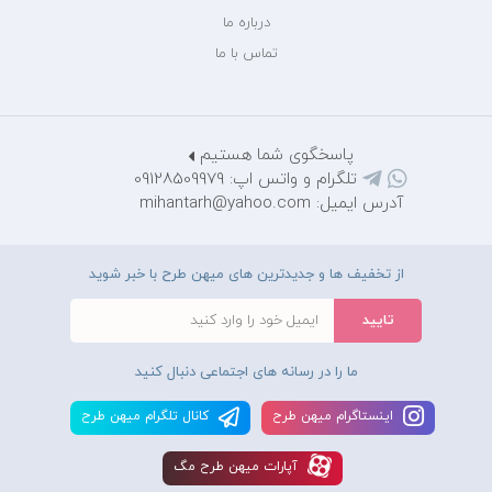
درباره ما
تماس با ما
پاسخگوی شما هستیم
تلگرام و واتس اپ: 09128509979
آدرس ایمیل: mihantarh@yahoo.com
از تخفیف ها و جدیدترین های میهن طرح با خبر شوید
ما را در رسانه های اجتماعی دنبال کنید
اينستاگرام ميهن طرح
کانال تلگرام ميهن طرح
آپارات ميهن طرح مگ