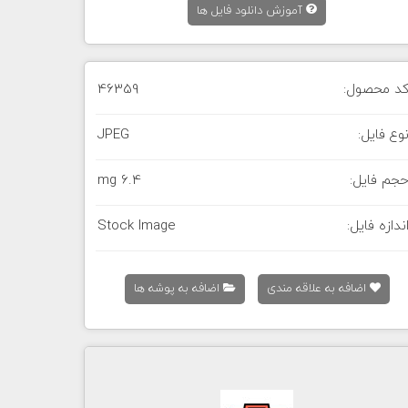
آموزش دانلود فایل ها
د محصول:
46359
وع فایل:
JPEG
جم فایل:
6.4 mg
ندازه فایل:
Stock Image
اضافه به علاقه مندی
اضافه به پوشه ها