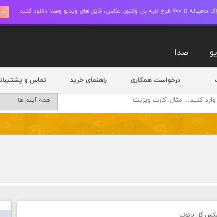
ز، وکتور، عکس، فایل های ویدیو وصدا دانلود کنید.
خری
و
صدا
درخواست همکاری
راهنمای خرید
تماس و پشتیبان