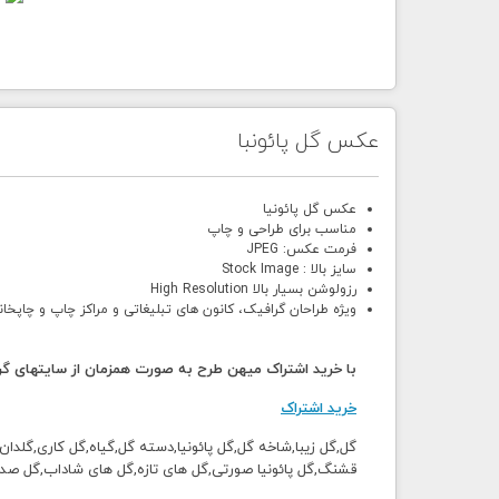
عکس گل پائونبا
عکس گل پائونیا
مناسب برای طراحی و چاپ
فرمت عکس: JPEG
سایز بالا : Stock Image
رزولوشن بسیار بالا High Resolution
ویژه طراحان گرافیک، کانون های تبلیغاتی و مراکز چاپ و چاپخان
با خرید اشتراک میهن طرح به صورت همزمان از سایتهای گرا
خرید اشتراک
گل,گل زیبا,شاخه گل,گل پائونیا,دسته گل,گیاه,گل کاری,گلد
قشنگ,گل پائونیا صورتی,گل های تازه,گل های شاداب,گل صدت