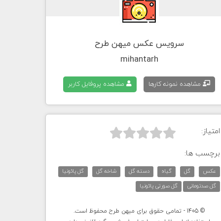
سرویس عکس میهن طرح
mihantarh
مشاهده نمونه کارها
مشاهده پروفایل کاربر
امتیاز:



برچسب ها:
عکس
گل
گیاه
دسته گل
شاخه گل
گل پائونیا
گل صدتومانی
گل صورتی پائونیا
© 1405 - تمامی حقوق برای میهن طرح محفوظ است.