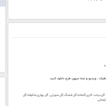
ش
خ
ه
فیک ، ویدیو و صدا میهن طرح دانلود کنید.
ان گل,درخت کاری,گلخانه,گل قشنگ,گل صورتی, گل بهاری,شکوفه,گل
ومانی