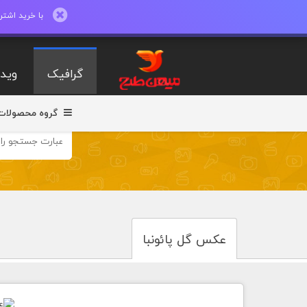
با خرید اشتراک ماهیانه تا 600 طرح لایه با
گرافیک
ویدی
گروه محصولات
عکس گل پائونبا