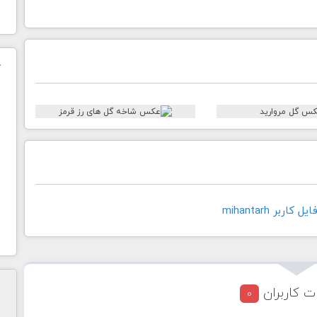
ک
ن
ح
ا
اربر mihantarh
ت کاربران
0