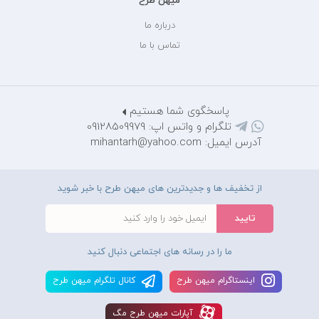
میهن طرح
درباره ما
تماس با ما
پاسخگوی شما هستیم
تلگرام و واتس اپ: 09128509979
آدرس ایمیل: mihantarh@yahoo.com
از تخفیف ها و جدیدترین های میهن طرح با خبر شوید
ما را در رسانه های اجتماعی دنبال کنید
اينستاگرام ميهن طرح
کانال تلگرام ميهن طرح
آپارات ميهن طرح مگ