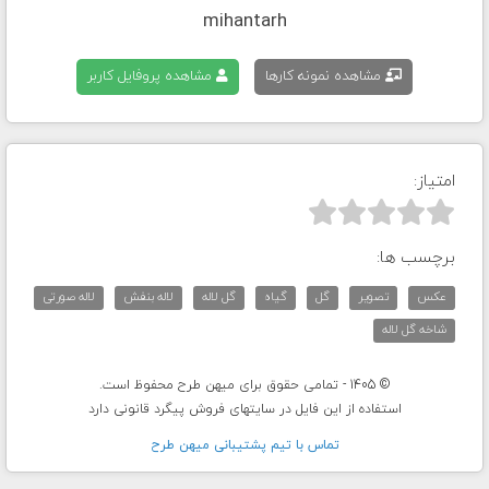
mihantarh
مشاهده نمونه کارها
مشاهده پروفایل کاربر
امتیاز:



برچسب ها:
عکس
تصویر
گل
گیاه
گل لاله
لاله بنفش
لاله صورتی
شاخه گل لاله
© 1405 - تمامی حقوق برای میهن طرح محفوظ است.
استفاده از این فایل در سایتهای فروش پیگرد قانونی دارد
تماس با تيم پشتيبانی ميهن طرح