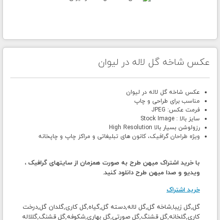
عکس شاخه گل لاله در لیوان
عکس شاخه گل لاله در لیوان
مناسب برای طراحی و چاپ
فرمت عکس: JPEG
سایز بالا : Stock Image
رزولوشن بسیار بالا High Resolution
ویژه طراحان گرافیک، کانون های تبلیغاتی و مراکز چاپ و چاپخانه
با خرید اشتراک میهن طرح به صورت همزمان از سایتهای گرافیک ،
ویدیو و صدا میهن طرح دانلود کنید.
خرید اشتراک
گل,گل زیبا,شاخه گل,گل لاله,دسته گل,گیاه,گل کاری,گلدان گل,درخت
کاری,گلخانه,گل قشنگ,گل صورتی,گل بهاری,شکوفه,گل قشنگ,گللاله