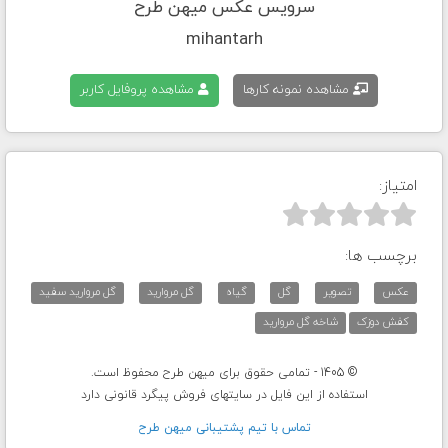
سرویس عکس میهن طرح
mihantarh
مشاهده نمونه کارها
مشاهده پروفایل کاربر
امتیاز:



برچسب ها:
عکس
تصویر
گل
گیاه
گل مروارید
گل مروارید سفید
کفش دوزک
شاخه گل مروارید
© 1405 - تمامی حقوق برای میهن طرح محفوظ است.
استفاده از این فایل در سایتهای فروش پیگرد قانونی دارد
تماس با تيم پشتيبانی ميهن طرح