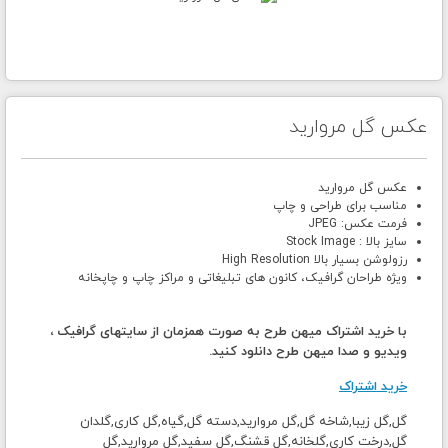
عکس گل مروارید
عکس گل مروارید
مناسب برای طراحی و چاپ
فرمت عکس: JPEG
سایز بالا : Stock Image
رزولوشن بسیار بالا High Resolution
ویژه طراحان گرافیک، کانون های تبلیغاتی و مراکز چاپ و چاپخانه
با خرید اشتراک میهن طرح به صورت همزمان از سایتهای گرافیک ،
ویدیو و صدا میهن طرح دانلود کنید.
خرید اشتراک
گل,گل زیبا,شاخه گل,گل مروارید,دسته گل,گیاه,گل کاری,گلدان
گل,درخت کاری,گلخانه,گل قشنگ,گل سفید,گل مروارید,گل