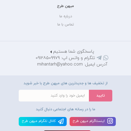
میهن طرح
درباره ما
تماس با ما
پاسخگوی شما هستیم
تلگرام و واتس اپ: 09128509979
آدرس ایمیل: mihantarh@yahoo.com
از تخفیف ها و جدیدترین های میهن طرح با خبر شوید
ما را در رسانه های اجتماعی دنبال کنید
اينستاگرام ميهن طرح
کانال تلگرام ميهن طرح