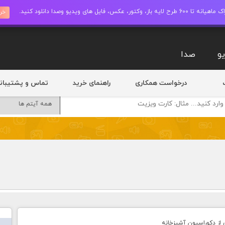
ز، وکتور، عکس، فایل های ویدیو وصدا دانلود کنید.
خری
و
صدا
درخواست همکاری
راهنمای خرید
تماس و پشتیبان