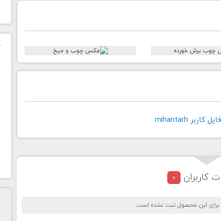
ک
ن
ح
اربر mihantarh
ا
ت کاربران
0
 برای این محصول ثبت نشده است