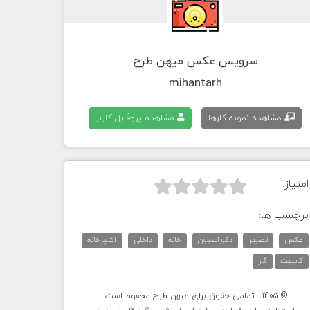
سرویس عکس میهن طرح
mihantarh
مشاهده نمونه کارها
مشاهده پروفایل کاربر
امتیاز:



برچسب ها:
عکس
تصویر
دکوراسیون
خانه
داخلی
آشپزخانه
کابینت
گاز
© 1405 - تمامی حقوق برای میهن طرح محفوظ است.