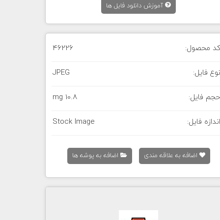
آموزش دانلود فایل ها
د محصول:
46226
وع فایل:
JPEG
جم فایل:
10.8 mg
ندازه فایل:
Stock Image
اضافه به علاقه مندی
اضافه به پوشه ها