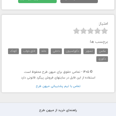
امتیاز:



برچسب ها:
عکس
تصویر
دکوراسیون
داخلی
خانه
اتاق خواب
کودک
دکوری
© 1405 - تمامی حقوق برای میهن طرح محفوظ است.
استفاده از این فایل در سایتهای فروش پیگرد قانونی دارد
تماس با تيم پشتيبانی ميهن طرح
راهنمای خرید از میهن طرح