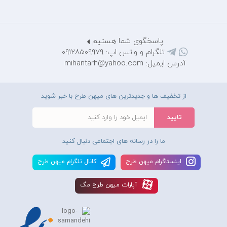
پاسخگوی شما هستیم
تلگرام و واتس اپ: 09128509979
آدرس ایمیل: mihantarh@yahoo.com
از تخفیف ها و جدیدترین های میهن طرح با خبر شوید
ما را در رسانه های اجتماعی دنبال کنید
اينستاگرام ميهن طرح
کانال تلگرام ميهن طرح
آپارات ميهن طرح مگ