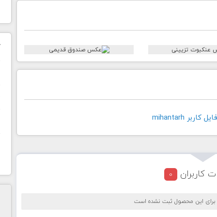
ک
ن
ح
اربر mihantarh
ا
ت کاربران
0
 برای این محصول ثبت نشده است