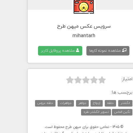
سرویس عکس میهن طرح
mihantarh
مشاهده نمونه کارها
مشاهده پروفایل کاربر
امتیاز:



برچسب ها:
انگشتر
حلقه
ازدواج
جواهر
جواهرات
حلقه عروس
نگین الماس
تصویر انگشتر نقره
© 1405 - تمامی حقوق برای میهن طرح محفوظ است.