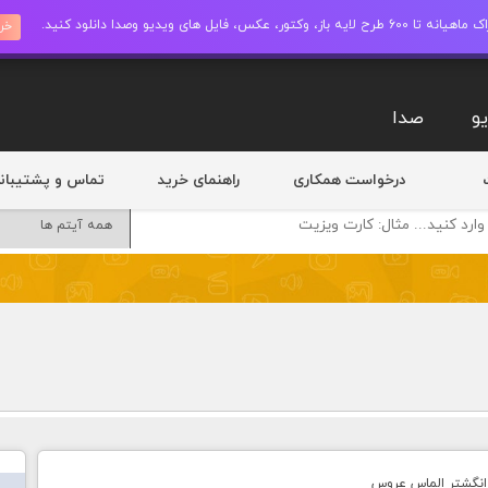
ز، وکتور، عکس، فایل های ویدیو وصدا دانلود کنید.
خری
و
صدا
درخواست همکاری
راهنمای خرید
تماس و پشتیبان