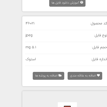
آموزش دانلود فایل ها
د محصول:
46021
وع فایل:
jpeg
جم فایل:
5.1 mg
ندازه فایل:
استوک
اضافه به علاقه مندی
اضافه به پوشه ها