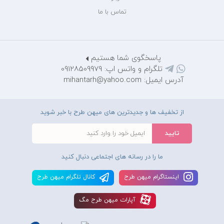
تماس با ما
پاسخگوی شما هستیم
تلگرام و واتس اپ: 09128509979
آدرس ایمیل: mihantarh@yahoo.com
از تخفیف ها و جدیدترین های میهن طرح با خبر شوید
ما را در رسانه های اجتماعی دنبال کنید
اينستاگرام ميهن طرح
کانال تلگرام ميهن طرح
آپارات ميهن طرح مگ