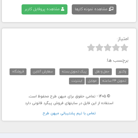
مشاهده نمونه کارها
مشاهده پروفایل کاربر
امتیاز:



برچسب ها:
وکتور
حمل و نقل
پیک تحویل بسته
سفارش آنلاین
فروشگاه
تحویل 24 ساعته
موبایل
اینترنت
© 1405 - تمامی حقوق برای میهن طرح محفوظ است.
استفاده از این فایل در سایتهای فروش پیگرد قانونی دارد
تماس با تيم پشتيبانی ميهن طرح