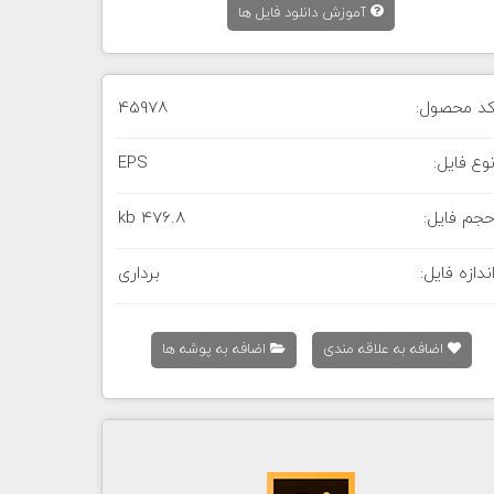
آموزش دانلود فایل ها
د محصول:
45978
وع فایل:
EPS
جم فایل:
476.8 kb
ندازه فایل:
برداری
اضافه به علاقه مندی
اضافه به پوشه ها