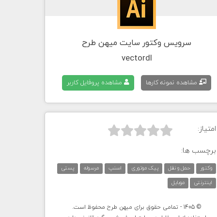
سرویس وکتور سایت میهن طرح
vectordl
مشاهده نمونه کارها
مشاهده پروفایل کاربر
امتیاز:



برچسب ها:
وکتور
حمل و نقل
پیک موتوری
اسنپ
مرسوله
پستی
اینترنتی
موبایل
© 1405 - تمامی حقوق برای میهن طرح محفوظ است.