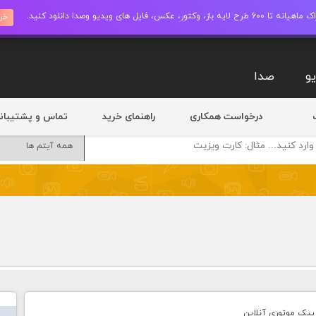
ز، وکتور، عکس، فایل های ویدیو وصدا دانلود کنید.
خری
و
صدا
درخواست همکاری
راهنمای خرید
تماس و پشتیبان