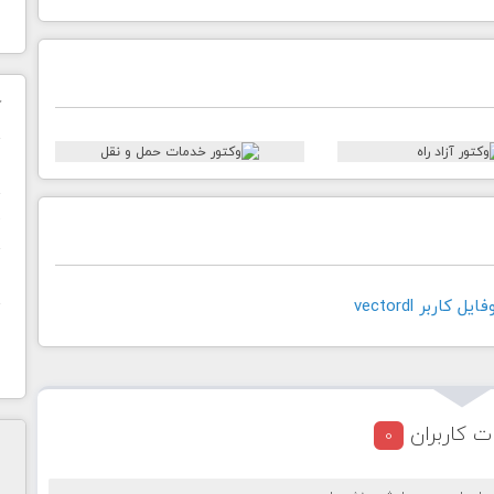
ک
ن
ح
ا
کاربر vectordl
ت کاربران
0