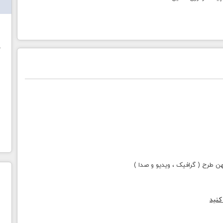
ش
خ
طرح ( گرافیک ، ویدیو و صدا )
کنید