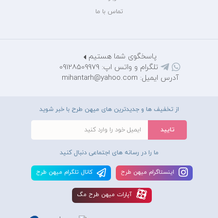
تماس با ما
پاسخگوی شما هستیم
تلگرام و واتس اپ: 09128509979
آدرس ایمیل: mihantarh@yahoo.com
از تخفیف ها و جدیدترین های میهن طرح با خبر شوید
ما را در رسانه های اجتماعی دنبال کنید
اينستاگرام ميهن طرح
کانال تلگرام ميهن طرح
آپارات ميهن طرح مگ