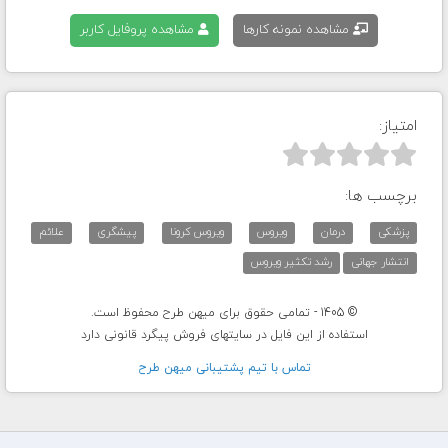
مشاهده نمونه کارها
مشاهده پروفایل کاربر
امتیاز:



برچسب ها:
پزشکی
درمان
ویروس
ویروس کرونا
پیشگری
علائم
انتشار جهانی
رشد تکثیر ویروس
© 1405 - تمامی حقوق برای میهن طرح محفوظ است.
استفاده از این فایل در سایتهای فروش پیگرد قانونی دارد
تماس با تيم پشتيبانی ميهن طرح