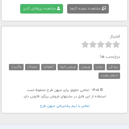
مشاهده نمونه کارها
مشاهده پروفایل کاربر
امتیاز:



برچسب ها:
پزشکی
درمان
ویروس
ویروس کرونا
آنفولانزا
خطرناک
واگیردار
انتقال دهنده
© 1405 - تمامی حقوق برای میهن طرح محفوظ است.
استفاده از این فایل در سایتهای فروش پیگرد قانونی دارد
تماس با تيم پشتيبانی ميهن طرح