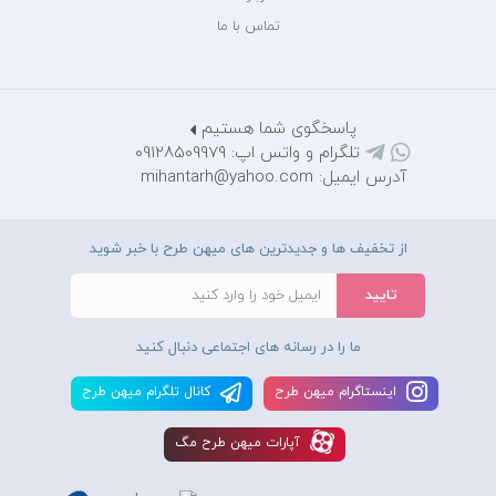
تماس با ما
پاسخگوی شما هستیم
تلگرام و واتس اپ: 09128509979
آدرس ایمیل: mihantarh@yahoo.com
از تخفیف ها و جدیدترین های میهن طرح با خبر شوید
ما را در رسانه های اجتماعی دنبال کنید
اينستاگرام ميهن طرح
کانال تلگرام ميهن طرح
آپارات ميهن طرح مگ