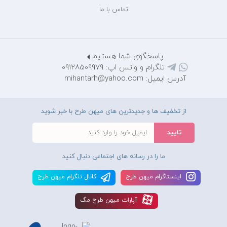
تماس با ما
پاسخگوی شما هستیم
تلگرام و واتس اپ: 09128509979
آدرس ایمیل: mihantarh@yahoo.com
از تخفیف ها و جدیدترین های میهن طرح با خبر شوید
ما را در رسانه های اجتماعی دنبال کنید
اينستاگرام ميهن طرح
کانال تلگرام ميهن طرح
آپارات ميهن طرح مگ