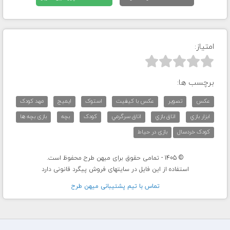
امتیاز:



برچسب ها:
عکس
تصوير
عکس با کيفيت
استوک
ايميج
مهد کودک
ابزار بازي
اتاق بازي
اتاق سرگرمي
کودک
بچه
بازی بچه ها
کودک خردسال
بازی در حیاط
© 1405 - تمامی حقوق برای میهن طرح محفوظ است.
استفاده از این فایل در سایتهای فروش پیگرد قانونی دارد
تماس با تيم پشتيبانی ميهن طرح