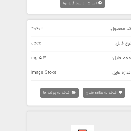
آموزش دانلود فایل ها
د محصول:
40903
وع فایل:
Jpeg
جم فایل:
5.3 mg
ندازه فایل:
Image Stoke
اضافه به علاقه مندی
اضافه به پوشه ها