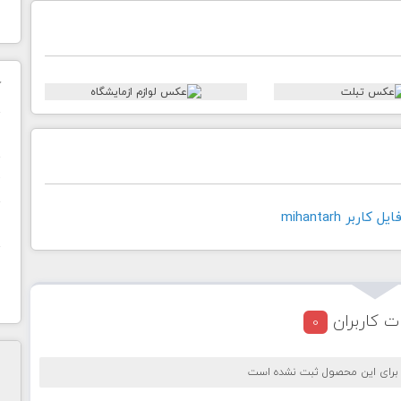
ک
ن
ح
اربر mihantarh
ا
ت کاربران
0
 برای این محصول ثبت نشده است