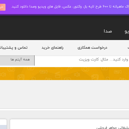
ز، وکتور، عکس، فایل های ویدیو وصدا دانلود کنید.
خری
و
صدا
درخواست همکاری
راهنمای خرید
تماس و پشتیبان