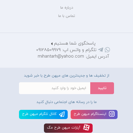
درباره ما
تماس با ما
پاسخگوی شما هستیم
تلگرام و واتس اپ: 09128509979
آدرس ایمیل: mihantarh@yahoo.com
از تخفیف ها و جدیدترین های میهن طرح با خبر شوید
ما را در رسانه های اجتماعی دنبال کنید
اينستاگرام ميهن طرح
کانال تلگرام ميهن طرح
آپارات ميهن طرح مگ