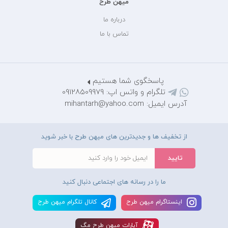
میهن طرح
درباره ما
تماس با ما
پاسخگوی شما هستیم
تلگرام و واتس اپ: 09128509979
آدرس ایمیل: mihantarh@yahoo.com
از تخفیف ها و جدیدترین های میهن طرح با خبر شوید
ما را در رسانه های اجتماعی دنبال کنید
اينستاگرام ميهن طرح
کانال تلگرام ميهن طرح
آپارات ميهن طرح مگ