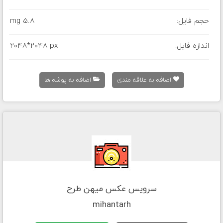
حجم فایل:
5.8 mg
اندازه فایل:
2048*2048 px
اضافه به علاقه مندی
اضافه به پوشه ها
سرویس عکس میهن طرح
mihantarh