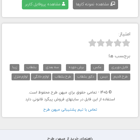
مشاهده نمونه کارها
مشاهده پروفایل کاربر
امتیاز:



برچسب ها:
فایل دوربری
عکس
برش خورده
سه بعدی
بشقاب
زیبا
طرح قدیم
دیس
دکور بشقاب
طرح بشقاب
لوازم خانگی
لوازم منزل
© 1405 - تمامی حقوق برای میهن طرح محفوظ است.
استفاده از این فایل در سایتهای فروش پیگرد قانونی دارد
تماس با تيم پشتيبانی ميهن طرح
راهنمای خرید از میهن طرح