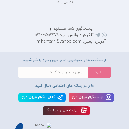
تماس با ما
پاسخگوی شما هستیم
تلگرام و واتس اپ: 09128509979
آدرس ایمیل: mihantarh@yahoo.com
از تخفیف ها و جدیدترین های میهن طرح با خبر شوید
ما را در رسانه های اجتماعی دنبال کنید
اينستاگرام ميهن طرح
کانال تلگرام ميهن طرح
آپارات ميهن طرح مگ