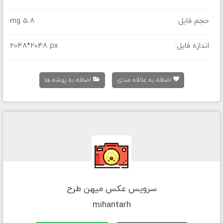
حجم فایل:
5.8 mg
اندازه فایل:
2048*2048 px
اضافه به علاقه مندی
اضافه به پوشه ها
سرویس عکس میهن طرح
mihantarh