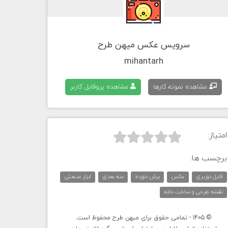
سرویس عکس میهن طرح
mihantarh
مشاهده نمونه کارها
مشاهده پروفایل کاربر
امتیاز:



برچسب ها:
فایل دوربری
عکس
برش خورده
سه بعدی
ابزار صنعتی
نقشه طرحی و ساخت خانه
© 1405 - تمامی حقوق برای میهن طرح محفوظ است.