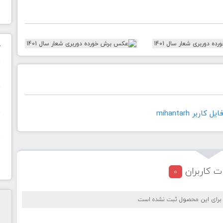
ک
ن
ح
اربر mihantarh
ا
ت کاربران
0
 برای این محصول ثبت نشده است