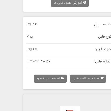
آموزش دانلود فایل ها
د محصول:
39943
وع فایل:
Png
جم فایل:
1.5 mg
ندازه فایل:
2048*2048 px
اضافه به علاقه مندی
اضافه به پوشه ها