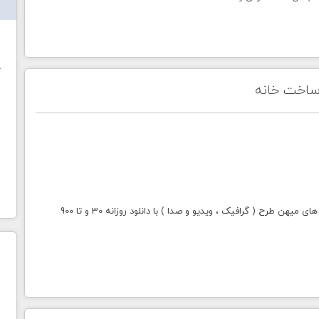
ش
خ
ساخت خانه
با خرید اشتراک طلایی میهن طرح دسترسی به تمامی سایت های میهن طرح ( گرافیک ، ویدیو و صدا ) با دانلود روزانه 30 و تا 900