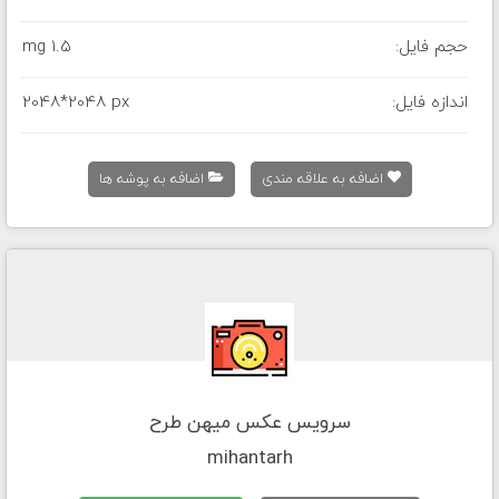
حجم فایل:
1.5 mg
اندازه فایل:
2048*2048 px
اضافه به علاقه مندی
اضافه به پوشه ها
سرویس عکس میهن طرح
mihantarh