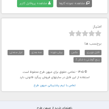
مشاهده نمونه کارها
مشاهده پروفایل کاربر
امتیاز:



برچسب ها:
فایل دوربری
عکس
برش خورده
سه بعدی
ابزار صنعتی
پیچ گوشتی با شکل Z
© 1405 - تمامی حقوق برای میهن طرح محفوظ است.
استفاده از این فایل در سایتهای فروش پیگرد قانونی دارد
تماس با تيم پشتيبانی ميهن طرح
راهنمای خرید از میهن طرح