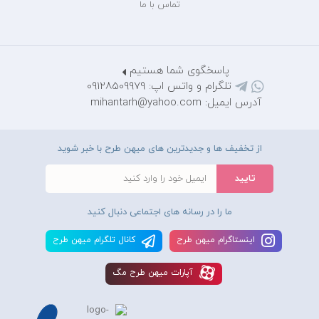
تماس با ما
پاسخگوی شما هستیم
تلگرام و واتس اپ: 09128509979
آدرس ایمیل: mihantarh@yahoo.com
از تخفیف ها و جدیدترین های میهن طرح با خبر شوید
ما را در رسانه های اجتماعی دنبال کنید
اينستاگرام ميهن طرح
کانال تلگرام ميهن طرح
آپارات ميهن طرح مگ