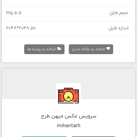
حجم فایل:
5.5 mg
اندازه فایل:
2048*2048 px
اضافه به علاقه مندی
اضافه به پوشه ها
سرویس عکس میهن طرح
mihantarh