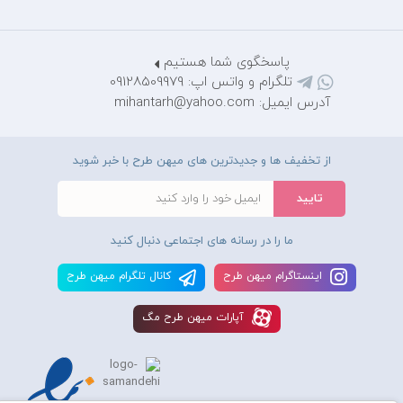
پاسخگوی شما هستیم
تلگرام و واتس اپ: 09128509979
آدرس ایمیل: mihantarh@yahoo.com
از تخفیف ها و جدیدترین های میهن طرح با خبر شوید
ما را در رسانه های اجتماعی دنبال کنید
اينستاگرام ميهن طرح
کانال تلگرام ميهن طرح
آپارات ميهن طرح مگ