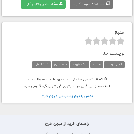
مشاهده نمونه کارها
مشاهده پروفایل کاربر
امتیاز:



برچسب ها:
فایل دوربری
عکس
برش خورده
سه بعدی
کلاه ایمنی
© 1405 - تمامی حقوق برای میهن طرح محفوظ است.
استفاده از این فایل در سایتهای فروش پیگرد قانونی دارد
تماس با تيم پشتيبانی ميهن طرح
راهنمای خرید از میهن طرح