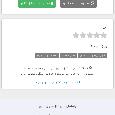
مشاهده نمونه کارها
مشاهده پروفایل کاربر
امتیاز:



برچسب ها:
فایل دوربری
عکس
برش خورده
سه بعدی
پیچ
© 1405 - تمامی حقوق برای میهن طرح محفوظ است.
استفاده از این فایل در سایتهای فروش پیگرد قانونی دارد
تماس با تيم پشتيبانی ميهن طرح
راهنمای خرید از میهن طرح