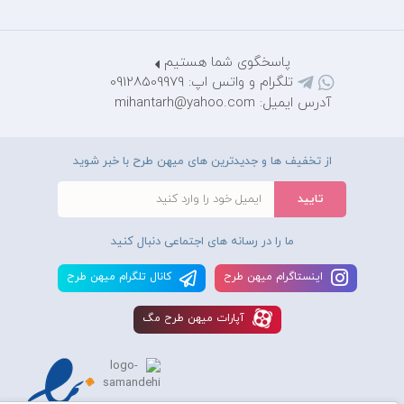
پاسخگوی شما هستیم
تلگرام و واتس اپ: 09128509979
آدرس ایمیل: mihantarh@yahoo.com
از تخفیف ها و جدیدترین های میهن طرح با خبر شوید
ما را در رسانه های اجتماعی دنبال کنید
اينستاگرام ميهن طرح
کانال تلگرام ميهن طرح
آپارات ميهن طرح مگ