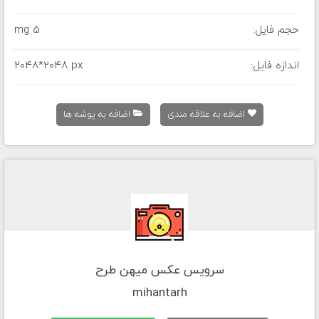
حجم فایل:
5 mg
اندازه فایل:
2048*2048 px
اضافه به علاقه مندی
اضافه به پوشه ها
سرویس عکس میهن طرح
mihantarh