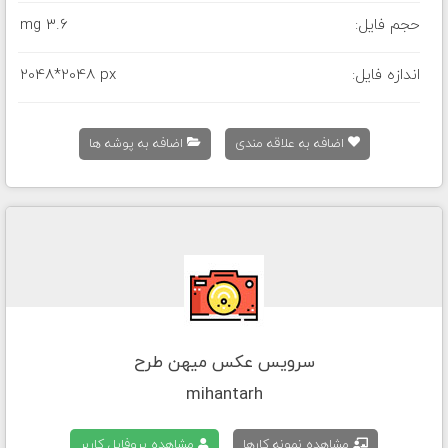
حجم فایل:
3.6 mg
اندازه فایل:
2048*2048 px
اضافه به علاقه مندی
اضافه به پوشه ها
سرویس عکس میهن طرح
mihantarh
مشاهده نمونه کارها
مشاهده پروفایل کاربر