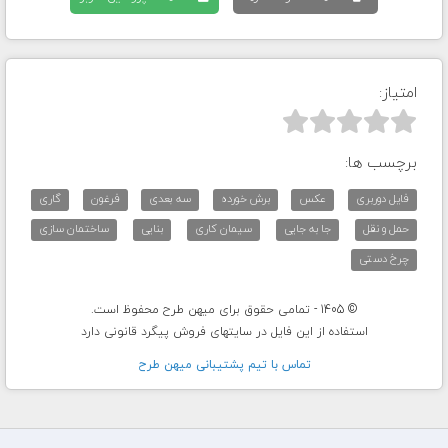
امتیاز:



برچسب ها:
فایل دوربری
عکس
برش خورده
سه بعدی
فرغون
گاری
حمل و نقل
جا به جایی
سیمان کاری
بنایی
ساختمان سازی
چرخ دستی
© 1405 - تمامی حقوق برای میهن طرح محفوظ است.
استفاده از این فایل در سایتهای فروش پیگرد قانونی دارد
تماس با تيم پشتيبانی ميهن طرح