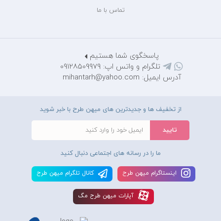
تماس با ما
پاسخگوی شما هستیم
تلگرام و واتس اپ: 09128509979
آدرس ایمیل: mihantarh@yahoo.com
از تخفیف ها و جدیدترین های میهن طرح با خبر شوید
ما را در رسانه های اجتماعی دنبال کنید
اينستاگرام ميهن طرح
کانال تلگرام ميهن طرح
آپارات ميهن طرح مگ