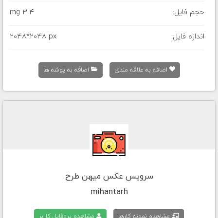
حجم فایل:
3.4 mg
اندازه فایل:
2048*2048 px
اضافه به علاقه مندی
اضافه به پوشه ها
سرویس عکس میهن طرح
mihantarh
مشاهده نمونه کارها
مشاهده پروفایل کاربر