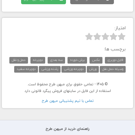
امتیاز:



برچسب ها:
فایل دوربری
عکس
برش خورده
سه بعدی
دوچرخه
حمل و نقل
وسیله حمل نقل
ورزش
دوچرخه ورزشی
رشته ورزشی
دوچرخه سفید
© 1405 - تمامی حقوق برای میهن طرح محفوظ است.
استفاده از این فایل در سایتهای فروش پیگرد قانونی دارد
تماس با تيم پشتيبانی ميهن طرح
راهنمای خرید از میهن طرح