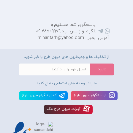
پاسخگوی شما هستیم
تلگرام و واتس اپ: 09128509979
آدرس ایمیل: mihantarh@yahoo.com
از تخفیف ها و جدیدترین های میهن طرح با خبر شوید
ما را در رسانه های اجتماعی دنبال کنید
اينستاگرام ميهن طرح
کانال تلگرام ميهن طرح
آپارات ميهن طرح مگ