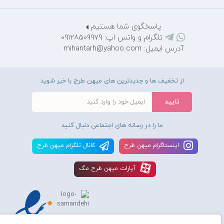
پاسخگوی شما هستیم
تلگرام و واتس اپ: 09128509979
آدرس ایمیل: mihantarh@yahoo.com
از تخفیف ها و جدیدترین های میهن طرح با خبر شوید
ما را در رسانه های اجتماعی دنبال کنید
اينستاگرام ميهن طرح
کانال تلگرام ميهن طرح
آپارات ميهن طرح مگ