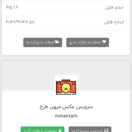
حجم فایل:
1.9 mg
اندازه فایل:
2048*2048 px
اضافه به علاقه مندی
اضافه به پوشه ها
سرویس عکس میهن طرح
mihantarh
مشاهده نمونه کارها
مشاهده پروفایل کاربر