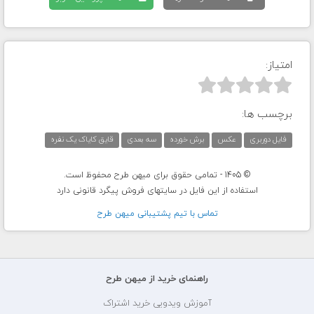
امتیاز:



برچسب ها:
فایل دوربری
عکس
برش خورده
سه بعدی
قایق کایاک یک نفره
© 1405 - تمامی حقوق برای میهن طرح محفوظ است.
استفاده از این فایل در سایتهای فروش پیگرد قانونی دارد
تماس با تيم پشتيبانی ميهن طرح
راهنمای خرید از میهن طرح
آموزش ویدویی خرید اشتراک