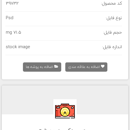
کد محصول:
39732
نوع فایل:
Psd
حجم فایل:
71.5 mg
اندازه فایل:
stock image
اضافه به علاقه مندی
اضافه به پوشه ها