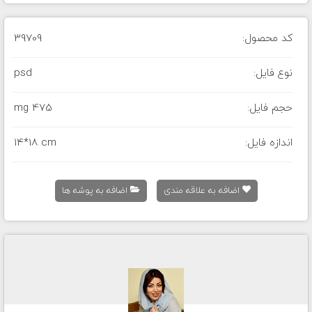
کد محصول:
39709
نوع فایل:
psd
حجم فایل:
475 mg
اندازه فایل:
14*18 cm
اضافه به علاقه مندی
اضافه به پوشه ها