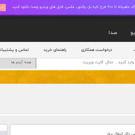
ز، وکتور، عکس، فایل های ویدیو وصدا دانلود کنید.
خری
و
صدا
درخواست همکاری
راهنمای خرید
تماس و پشتیبان