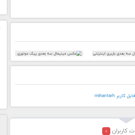
ک
ن
ح
ا
اربر mihantarh
ت کاربران
0