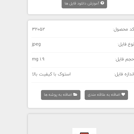
آموزش دانلود فایل ها
د محصول:
32052
وع فایل:
jpeg
جم فایل:
1.9 mg
ندازه فایل:
استوک با کیفیت بالا
اضافه به علاقه مندی
اضافه به پوشه ها