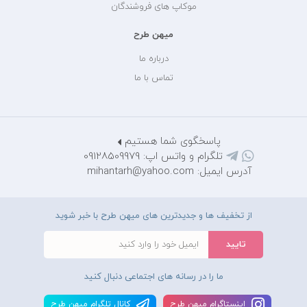
موکاپ های فروشندگان
میهن طرح
درباره ما
تماس با ما
پاسخگوی شما هستیم
تلگرام و واتس اپ: 09128509979
آدرس ایمیل: mihantarh@yahoo.com
از تخفیف ها و جدیدترین های میهن طرح با خبر شوید
ما را در رسانه های اجتماعی دنبال کنید
اينستاگرام ميهن طرح
کانال تلگرام ميهن طرح