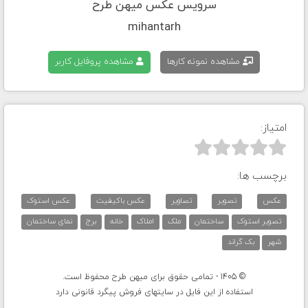
سرویس عکس میهن طرح
mihantarh
مشاهده نمونه کارها
مشاهده پروفایل کاربر
امتیاز:



برچسب ها:
عکس
تصویر
تصاویر
عکس باکیفیت
عکس استوک
تصویر استوک
ساختمان
ملک
املاک
خانه
برج
نمای ساختمان
شهر
بک گراند
© 1405 - تمامی حقوق برای میهن طرح محفوظ است.
استفاده از این فایل در سایتهای فروش پیگرد قانونی دارد