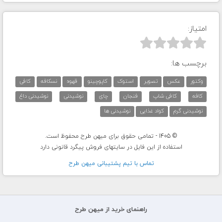
امتیاز:



برچسب ها:
وکتور
عکس
تصویر
استوک
کاپوچینو
قهوه
نسکافه
کافی
کافه
کافی شاپ
فنجان
چای
نوشیدنی
نوشیدنی داغ
نوشیدنی گرم
کواد غذایی
نوشیدنی ها
© 1405 - تمامی حقوق برای میهن طرح محفوظ است.
استفاده از این فایل در سایتهای فروش پیگرد قانونی دارد
تماس با تيم پشتيبانی ميهن طرح
راهنمای خرید از میهن طرح