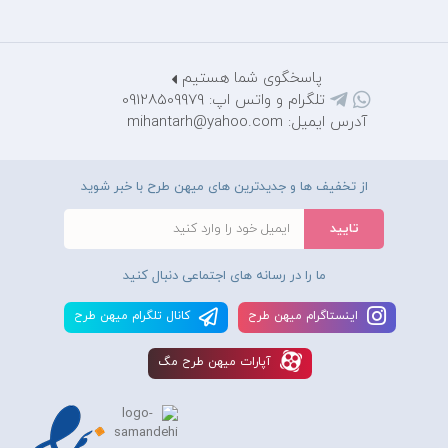
پاسخگوی شما هستیم
تلگرام و واتس اپ: 09128509979
آدرس ایمیل: mihantarh@yahoo.com
از تخفیف ها و جدیدترین های میهن طرح با خبر شوید
ما را در رسانه های اجتماعی دنبال کنید
اينستاگرام ميهن طرح
کانال تلگرام ميهن طرح
آپارات ميهن طرح مگ