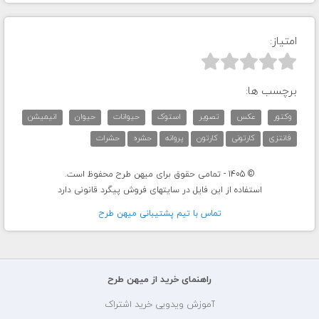
امتیاز:



برچسب ها:
وکتور
عکس
تصویر
استوک
حیوانات
حیوان
انیمیشن
فانتزی
کارتونی
کارتون
پروانه
حشره
حشرات
© 1405 - تمامی حقوق برای میهن طرح محفوظ است.
استفاده از این فایل در سایتهای فروش پیگرد قانونی دارد
تماس با تيم پشتيبانی ميهن طرح
راهنمای خرید از میهن طرح
آموزش ویدویی خرید اشتراک