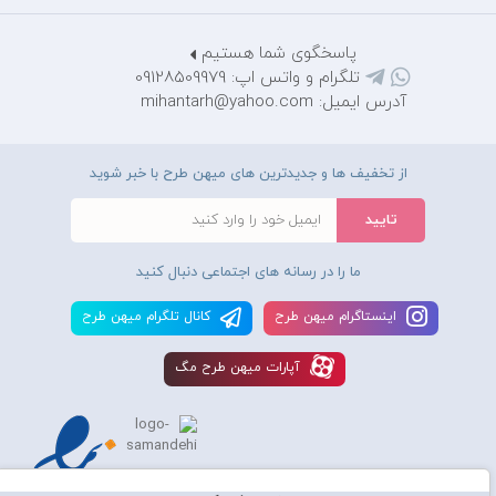
پاسخگوی شما هستیم
تلگرام و واتس اپ: 09128509979
آدرس ایمیل: mihantarh@yahoo.com
از تخفیف ها و جدیدترین های میهن طرح با خبر شوید
ما را در رسانه های اجتماعی دنبال کنید
اينستاگرام ميهن طرح
کانال تلگرام ميهن طرح
آپارات ميهن طرح مگ