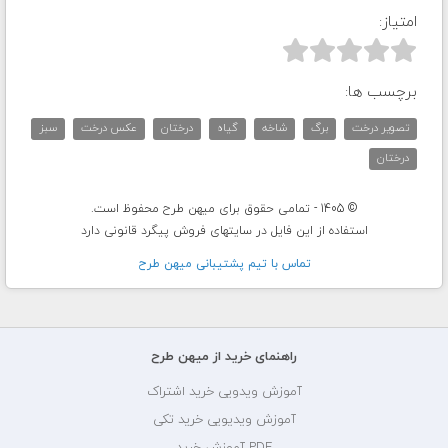
امتیاز:



برچسب ها:
تصویر درخت
برگ
شاخه
گیاه
درختان
عکس درخت
سبز
درختان
© 1405 - تمامی حقوق برای میهن طرح محفوظ است.
استفاده از این فایل در سایتهای فروش پیگرد قانونی دارد
تماس با تيم پشتيبانی ميهن طرح
راهنمای خرید از میهن طرح
آموزش ویدویی خرید اشتراک
آموزش ویدیویی خرید تکی
PDF آموزش خرید