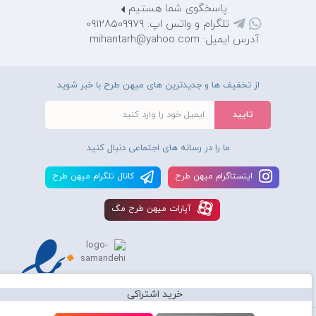
پاسخگوی شما هستیم
تلگرام و واتس اپ: 09128509979
آدرس ایمیل: mihantarh@yahoo.com
از تخفیف ها و جدیدترین های میهن طرح با خبر شوید
ما را در رسانه های اجتماعی دنبال کنید
اينستاگرام ميهن طرح
کانال تلگرام ميهن طرح
آپارات ميهن طرح مگ
خرید اشتراکی