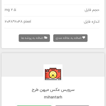
حجم فایل:
2.5 mg
اندازه فایل:
2048*2048 pixel
اضافه به علاقه مندی
اضافه به پوشه ها
سرویس عکس میهن طرح
mihantarh