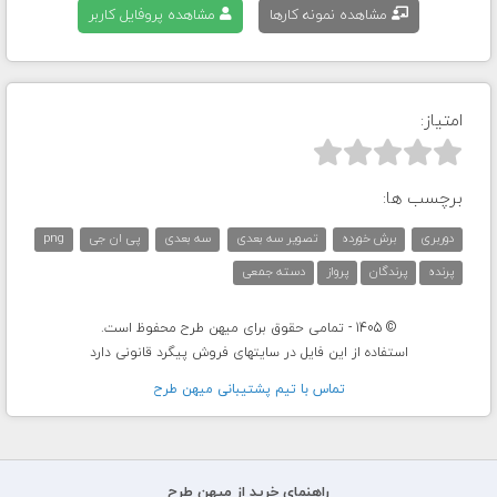
مشاهده نمونه کارها
مشاهده پروفایل کاربر
امتیاز:



برچسب ها:
دوربری
برش خورده
تصویر سه بعدی
سه بعدی
پی ان جی
png
پرنده
پرندگان
پرواز
دسته جمعی
© 1405 - تمامی حقوق برای میهن طرح محفوظ است.
استفاده از این فایل در سایتهای فروش پیگرد قانونی دارد
تماس با تيم پشتيبانی ميهن طرح
راهنمای خرید از میهن طرح