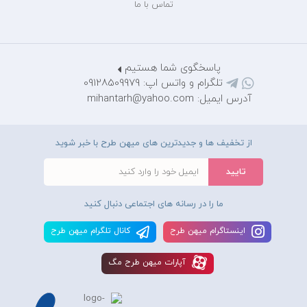
تماس با ما
پاسخگوی شما هستیم
تلگرام و واتس اپ: 09128509979
آدرس ایمیل: mihantarh@yahoo.com
از تخفیف ها و جدیدترین های میهن طرح با خبر شوید
ما را در رسانه های اجتماعی دنبال کنید
اينستاگرام ميهن طرح
کانال تلگرام ميهن طرح
آپارات ميهن طرح مگ