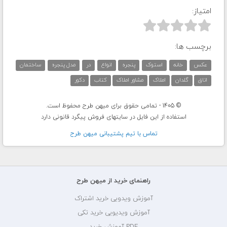
امتیاز:



برچسب ها:
عکس
خانه
استوک
پنجره
انواع
در
مدل پنجره
ساختمان
اتاق
گلدان
املاک
مشاور املاک
کتاب
دکور
© 1405 - تمامی حقوق برای میهن طرح محفوظ است.
استفاده از این فایل در سایتهای فروش پیگرد قانونی دارد
تماس با تيم پشتيبانی ميهن طرح
راهنمای خرید از میهن طرح
آموزش ویدویی خرید اشتراک
آموزش ویدیویی خرید تکی
PDF آموزش خرید