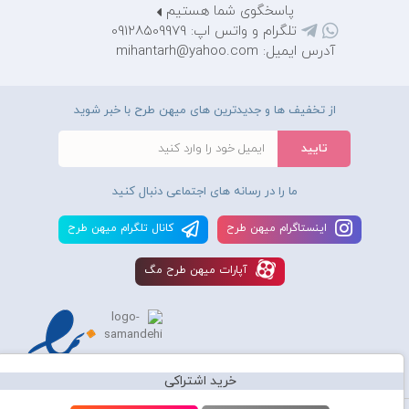
پاسخگوی شما هستیم
تلگرام و واتس اپ: 09128509979
آدرس ایمیل: mihantarh@yahoo.com
از تخفیف ها و جدیدترین های میهن طرح با خبر شوید
ما را در رسانه های اجتماعی دنبال کنید
اينستاگرام ميهن طرح
کانال تلگرام ميهن طرح
آپارات ميهن طرح مگ
خرید اشتراکی