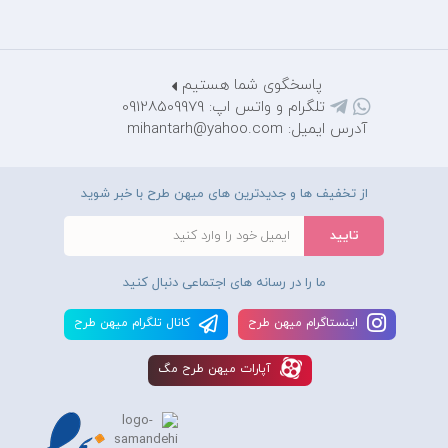
پاسخگوی شما هستیم
تلگرام و واتس اپ: 09128509979
آدرس ایمیل: mihantarh@yahoo.com
از تخفیف ها و جدیدترین های میهن طرح با خبر شوید
ما را در رسانه های اجتماعی دنبال کنید
اينستاگرام ميهن طرح
کانال تلگرام ميهن طرح
آپارات ميهن طرح مگ