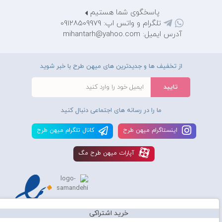
پاسخگوی شما هستیم
تلگرام و واتس اپ: 09128509979
آدرس ایمیل: mihantarh@yahoo.com
از تخفیف ها و جدیدترین های میهن طرح با خبر شوید
ما را در رسانه های اجتماعی دنبال کنید
اينستاگرام ميهن طرح
کانال تلگرام ميهن طرح
آپارات ميهن طرح مگ
خرید اشتراکی