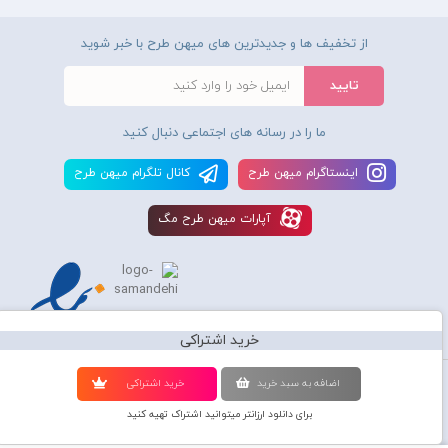
از تخفیف ها و جدیدترین های میهن طرح با خبر شوید
ما را در رسانه های اجتماعی دنبال کنید
اينستاگرام ميهن طرح
کانال تلگرام ميهن طرح
آپارات ميهن طرح مگ
خرید اشتراکی
استفاده از محصولات سايت میهن طرح برای مقاصد تجاری ممنوع و موجب پیگرد
اضافه به سبد خريد
خريد اشتراکی
قانونی میباشد و کليه حقوق اين سايت متعلق به شرکت دانش بنیان میهن طرح
برای دانلود ارزانتر میتوانید اشتراک تهیه کنید
گرافیک می‌باشد.