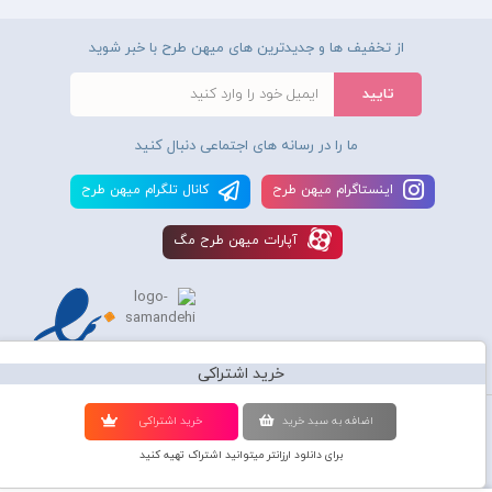
از تخفیف ها و جدیدترین های میهن طرح با خبر شوید
ما را در رسانه های اجتماعی دنبال کنید
اينستاگرام ميهن طرح
کانال تلگرام ميهن طرح
آپارات ميهن طرح مگ
خرید اشتراکی
استفاده از محصولات سايت میهن طرح برای مقاصد تجاری ممنوع و موجب پیگرد
اضافه به سبد خريد
خريد اشتراکی
قانونی میباشد و کليه حقوق اين سايت متعلق به شرکت دانش بنیان میهن طرح
برای دانلود ارزانتر میتوانید اشتراک تهیه کنید
گرافیک می‌باشد.