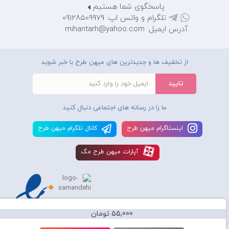
پاسخگوی شما هستیم
تلگرام و واتس اپ: 09128509979
آدرس ایمیل: mihantarh@yahoo.com
از تخفیف ها و جدیدترین های میهن طرح با خبر شوید
ما را در رسانه های اجتماعی دنبال کنید
اينستاگرام ميهن طرح
کانال تلگرام ميهن طرح
آپارات ميهن طرح مگ
55,000 تومان