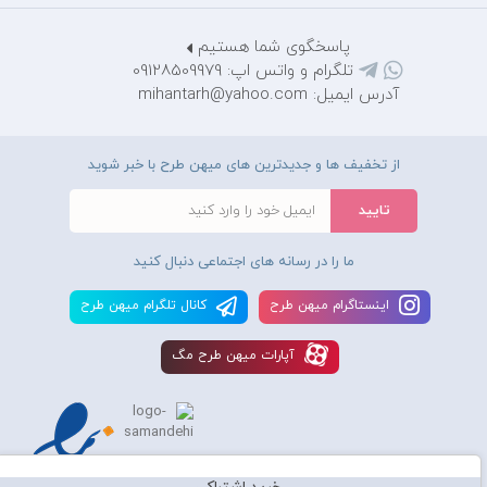
پاسخگوی شما هستیم
تلگرام و واتس اپ: 09128509979
آدرس ایمیل: mihantarh@yahoo.com
از تخفیف ها و جدیدترین های میهن طرح با خبر شوید
ما را در رسانه های اجتماعی دنبال کنید
اينستاگرام ميهن طرح
کانال تلگرام ميهن طرح
آپارات ميهن طرح مگ