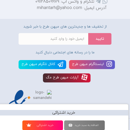
تلگرام و واتس اپ: 09128509979
آدرس ایمیل: mihantarh@yahoo.com
از تخفیف ها و جدیدترین های میهن طرح با خبر شوید
ما را در رسانه های اجتماعی دنبال کنید
اينستاگرام ميهن طرح
کانال تلگرام ميهن طرح
آپارات ميهن طرح مگ
خرید اشتراکی
استفاده از محصولات سايت میهن طرح برای مقاصد تجاری ممنوع و موجب پیگرد
اضافه به سبد خريد
خريد اشتراکی
قانونی میباشد و کليه حقوق اين سايت متعلق به شرکت دانش بنیان میهن طرح