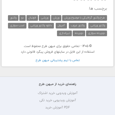
برچسب ها:
طرح وکتور گرافیکی با موضوع ورزش
ورزش
ورزشی
فوتبال
دو
وکتور
وکتور ورزشی
وکتور غروب
آمپول
دانلود وکتور ورزشی
اسب سواری
دوچرخه سواری
دوچرخه
تیراندازی
© 1405 - تمامی حقوق برای میهن طرح محفوظ است.
استفاده از این فایل در سایتهای فروش پیگرد قانونی دارد
تماس با تيم پشتيبانی ميهن طرح
راهنمای خرید از میهن طرح
آموزش ویدویی خرید اشتراک
آموزش ویدیویی خرید تکی
PDF آموزش خرید