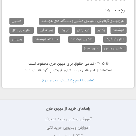
برچسب ها:
طرح وکتور گرافیکی با موضوع ماشین و دستگاه های هوشمند
ماشین
هوشمند
وکتور
دیجیتال
تجارت
زمینه آبی
المان دیجیتال
المان گرافیک
ماشین هوشمند
دستگاه هوشمند
وایرلس
ماشین وایرلس
میهن طرح
© 1405 - تمامی حقوق برای میهن طرح محفوظ است.
استفاده از این فایل در سایتهای فروش پیگرد قانونی دارد
تماس با تيم پشتيبانی ميهن طرح
راهنمای خرید از میهن طرح
آموزش ویدویی خرید اشتراک
آموزش ویدیویی خرید تکی