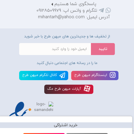
پاسخگوی شما هستیم
تلگرام و واتس اپ: 09128509979
آدرس ایمیل: mihantarh@yahoo.com
از تخفیف ها و جدیدترین های میهن طرح با خبر شوید
ما را در رسانه های اجتماعی دنبال کنید
اينستاگرام ميهن طرح
کانال تلگرام ميهن طرح
آپارات ميهن طرح مگ
خرید اشتراکی