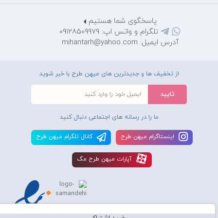
پاسخگوی شما هستیم
تلگرام و واتس اپ: 09128509979
آدرس ایمیل: mihantarh@yahoo.com
از تخفیف ها و جدیدترین های میهن طرح با خبر شوید
ما را در رسانه های اجتماعی دنبال کنید
اينستاگرام ميهن طرح
کانال تلگرام ميهن طرح
آپارات ميهن طرح مگ