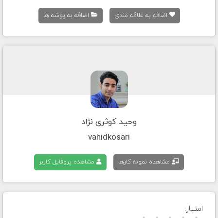
اضافه به علاقه مندی
اضافه به پوشه ها
وحید کوثری نژاد
vahidkosari
مشاهده نمونه کارها
مشاهده پروفایل کاربر
امتیاز: