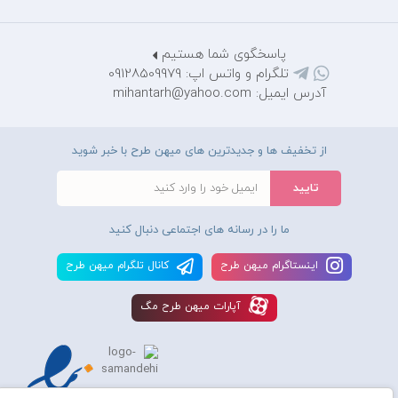
پاسخگوی شما هستیم
تلگرام و واتس اپ: 09128509979
آدرس ایمیل: mihantarh@yahoo.com
از تخفیف ها و جدیدترین های میهن طرح با خبر شوید
ما را در رسانه های اجتماعی دنبال کنید
اينستاگرام ميهن طرح
کانال تلگرام ميهن طرح
آپارات ميهن طرح مگ