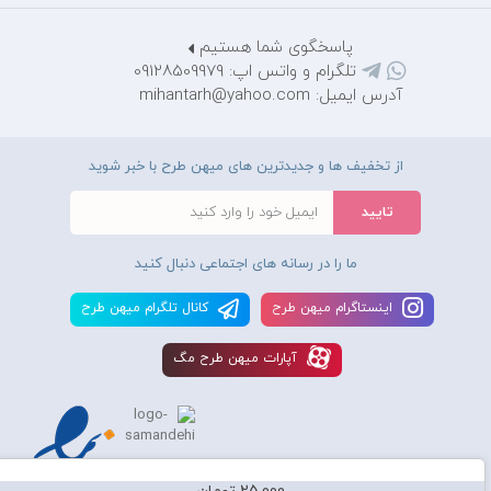
پاسخگوی شما هستیم
تلگرام و واتس اپ: 09128509979
آدرس ایمیل: mihantarh@yahoo.com
از تخفیف ها و جدیدترین های میهن طرح با خبر شوید
ما را در رسانه های اجتماعی دنبال کنید
اينستاگرام ميهن طرح
کانال تلگرام ميهن طرح
آپارات ميهن طرح مگ